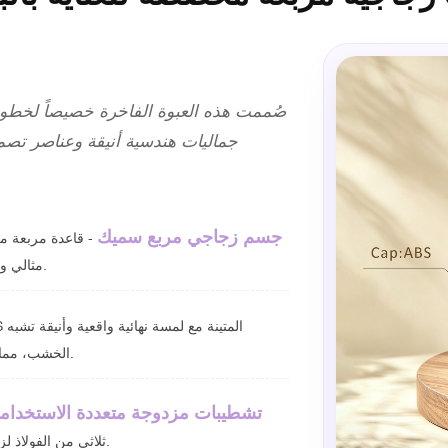
صُممت هذه العبوة الفاخرة خصيصاً لخطوط 
جماليات هندسية أنيقة وعناصر تصم
جسم زجاجي مربع سميك
- قاعدة مربعة من
مثالي وتوفر تجربة لمس فاخرة وكبيرة لكريمات الوجه المرموقة.
الخشب، مما يوفر مظهرًا طبيعيًا دون مخاطر انقسام الخشب الحقيقي.
تشطيبات مزدوجة متعددة الاستخدام
ثلاثي من الفولاذ لزيادة امتصاص السيروم وتبريد منطقة العين إلى أقصى حد.