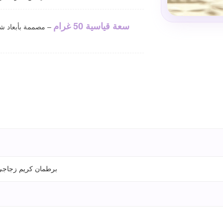
سعة قياسية 50 غرام
– مصممة بأبعاد شائ
برطمان كريم زجاجي م