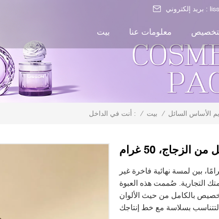
li
بريد إلكتروني :
تخصيص
معلومات عنا
بيت
م الأساس السائل
/
بيت
/
أنت في الداخل :
لزجاج، 50 غرام
ذه العبوة الزجاجية المربعة لكريم الوجه، سعة ٥٠ غرامًا، بين لمسة نهائية فاخرة غير
تك التجارية. صُممت هذه العبوة
لتخصيص بالكامل من حيث الألوان