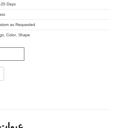
-25 Days
ass
stom as Requested
go, Color, Shape
عبوات زج