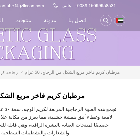
+0086 15099958531
هاتف :
ssontube@gzlisson.com
اتصل بنا
مدونة
منتجات
ال
مرطبان كريم فاخر مربع الشكل من الزجاج، 50 غرام
/
زجاجة كري
مرطبان كريم فاخر مربع الشكل من ا
تجمع ه
لامعة وغطاء أنيق بنقشة خشبية، مما يعزز من مكانة علام
خصيصًا لمنتجات العناية بالبشرة الراقية، وهي قابلة ل
والشعارات والتشطيبات السطحية لتتناسب بسلاسة مع خط إنتاجك.