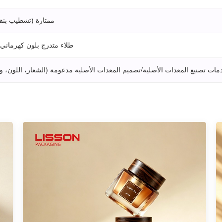
مادة ABS ممتازة (تشطي
طلاء متدرج بلون كهرماني
مات تصنيع المعدات الأصلية/تصميم المعدات الأصلية مدعومة (الشعار، اللون، 