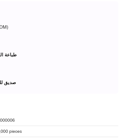
ج
DM)
طباعة ال
صديق للب
000006
,000 pieces