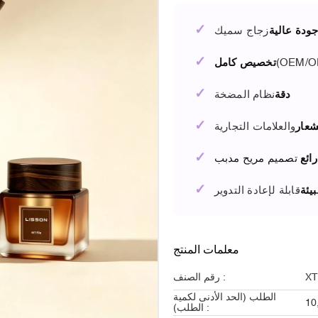
✓
ودة عالية
زجاج سميك
✓
(OEM/O
تخصيص كامل
✓
دقة
نظام المضخة
✓
شعار
والعلامات التجارية
✓
رائع
تصميم مريح مدبب
✓
يئة
قابلة لإعادة التدوير
معلمات المنتج
XT
رقم الصنف :
الطلب (الحد الأدنى لكمية
10
الطلب) :