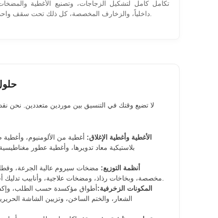
تكامل كامل لتشكيل الزجاجات، وتصنيع الأغطية والمضخات
داخلياً، والزخارف المخصصة، كل ذلك تحت سقف واحد.
حلول
لا تضيع وقتك في التنسيق بين موردين متعددين. نحن نقد
الأغطية وأغطية الإغلاق:
أغطية من الألومنيوم، وأغطية ص
بلاستيكية معاد تدويرها، وأغطية عطور مغناطيسية
أنظمة التوزيع:
مضخات سيروم عالية الجرعة، وقطا
مخصصة، وبخاخات رذاذ، ومضخات علاجية، وأنابيب تدليك أسطوانية حاصلة على براءة اختراع.
المكونات الزخرفية:
أطواق مؤكسدة حسب الطلب، وإكسس
الشعار، والختم الساخن، وتزيين الشاشة الحرير