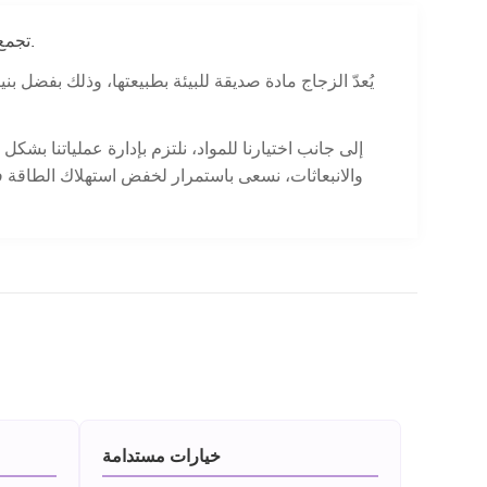
تجمع مصانعنا المتكاملة بسلاسة بين تصنيع الزجاجات وإنتاج الأغطية والمضخات داخل المصنع وعمليات التشطيب الخارجية المتطورة.
يُعدّ الزجاج مادة صديقة للبيئة بطبيعتها، وذلك بفضل ب
إلى جانب اختيارنا للمواد، نلتزم بإدارة عملياتنا بشك
والانبعاثات، نسعى باستمرار لخفض استهلاك الطاقة في
خيارات مستدامة