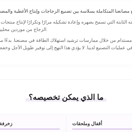
نيته الثابتة التي تسمح بصهره وإعادة تشكيله مرارًا وتكرارًا لإنتاج من
الزجاج من موردين محليين لتقليل تكاليف النقل والحفاظ على معايير جودة صارمة.
ل مستدام من خلال ممارسات ترشيد استهلاك الطاقة في مصنعنا. بدءًا من ا
 عمليات التصنيع لدينا. لا يؤدي هذا النهج إلى توفير طويل الأجل وخف
ما الذي يمكن تخصيصه؟
أقفال وملحقات
زخرفة