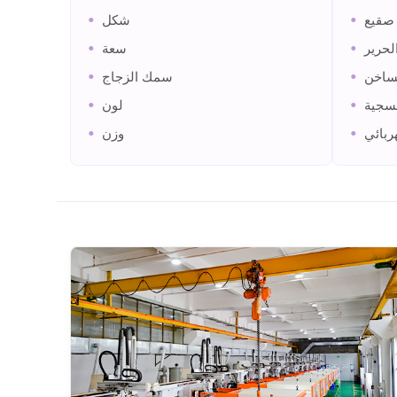
•
•
صقيع
شكل
•
•
لحرير
سعة
•
•
لساخن
سمك الزجاج
•
•
فسجية
لون
•
•
ربائي
وزن