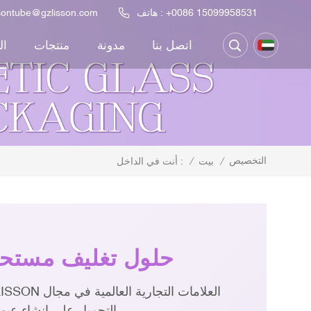
+0086 15099958531
هاتف :
ssontube@gzlisson.com
اتصل بنا
مدونة
منتجات
ال
التخصيص
/
بيت
/
أنت في الداخل :
حلول تغليف مستحض
التجميل على إنشاء عبوات زجاجية فاخرة لمستحضرات التجميل مع حد أدنى مرن للطلبات وسرعة في التنفيذ.