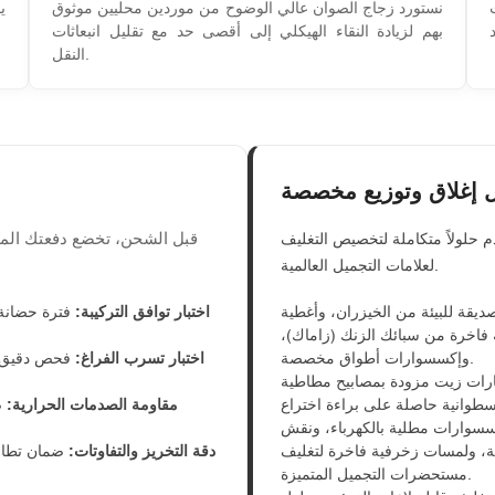
نستورد زجاج الصوان عالي الوضوح من موردين محليين موثوق
ي
بهم لزيادة النقاء الهيكلي إلى أقصى حد مع تقليل انبعاثات
النقل.
 إغلاق وتوزيع مخصصة
قبل الشحن، تخضع دفعتك الم
م حلولاً متكاملة لتخصيص التغليف
لعلامات التجميل العالمية.
ديقة للبيئة من الخيزران، وأغطية
اختبار توافق التركيبة:
 فاخرة من سبائك الزنك (زاماك)،
وإكسسوارات أطواق مخصصة.
اختبار تسرب الفراغ:
فحص دقيق ل
رات زيت مزودة بمصابيح مطاطية
مقاومة الصدمات الحرارية:
ض
وارات مطلية بالكهرباء، ونقش
ية، ولمسات زخرفية فاخرة لتغليف
دقة التخريز والتفاوتات:
مستحضرات التجميل المتميزة.