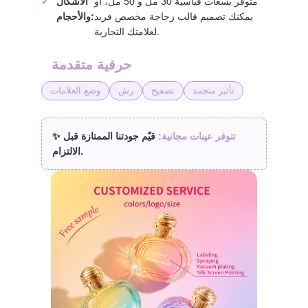
متوفر بسعات قياسية 30 مل و 50 مل، أو
الأشكال
✔
يمكنك تصميم قالب زجاجة مخصص فريد
والأحجام:
لعلامتك التجارية.
حرفية متقدمة
تأثير متجمد
تصفيح
رش
وضع العلامات
تتوفر عينات مجانية:
قيّم جودتنا الممتازة قبل
✨
الالتزام.