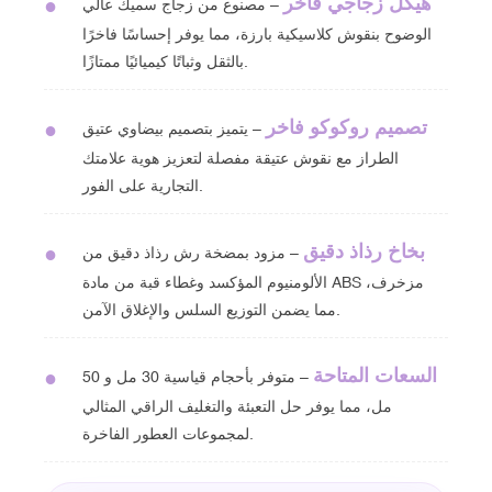
هيكل زجاجي فاخر
●
– مصنوع من زجاج سميك عالي
الوضوح بنقوش كلاسيكية بارزة، مما يوفر إحساسًا فاخرًا
بالثقل وثباتًا كيميائيًا ممتازًا.
تصميم روكوكو فاخر
●
– يتميز بتصميم بيضاوي عتيق
الطراز مع نقوش عتيقة مفصلة لتعزيز هوية علامتك
التجارية على الفور.
بخاخ رذاذ دقيق
●
– مزود بمضخة رش رذاذ دقيق من
الألومنيوم المؤكسد وغطاء قبة من مادة ABS مزخرف،
مما يضمن التوزيع السلس والإغلاق الآمن.
السعات المتاحة
●
– متوفر بأحجام قياسية 30 مل و 50
مل، مما يوفر حل التعبئة والتغليف الراقي المثالي
لمجموعات العطور الفاخرة.