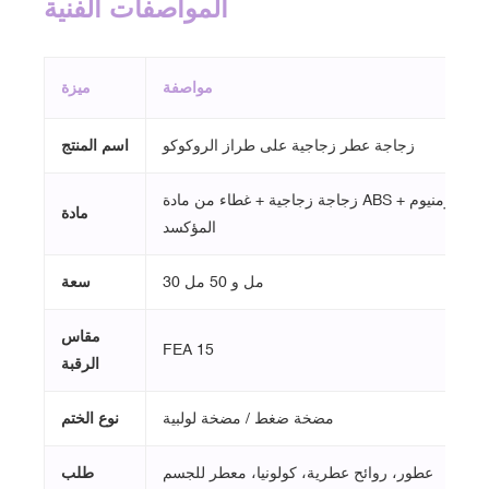
المواصفات الفنية
مواصفة
ميزة
زجاجة عطر زجاجية على طراز الروكوكو
اسم المنتج
زجاجة زجاجية + غطاء من مادة ABS + مضخة رش من الألومنيوم
مادة
المؤكسد
30 مل و 50 مل
سعة
مقاس
FEA 15
الرقبة
مضخة ضغط / مضخة لولبية
نوع الختم
عطور، روائح عطرية، كولونيا، معطر للجسم
طلب