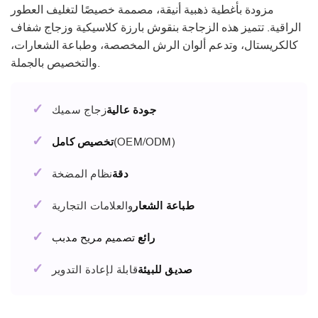
مزودة بأغطية ذهبية أنيقة، مصممة خصيصًا لتغليف العطور
الراقية. تتميز هذه الزجاجة بنقوش بارزة كلاسيكية وزجاج شفاف
كالكريستال، وتدعم ألوان الرش المخصصة، وطباعة الشعارات،
والتخصيص بالجملة.
✓
جودة عالية
زجاج سميك
✓
(OEM/ODM)
تخصيص كامل
✓
دقة
نظام المضخة
✓
طباعة الشعار
والعلامات التجارية
✓
رائع
تصميم مريح مدبب
✓
صديق للبيئة
قابلة لإعادة التدوير